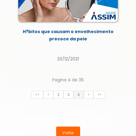
H?bitos que causam o envelhecimento
precoce da pele
20/12/2021
Pagina 4 de 36
<<
<
2
3
4
>
>>
Voltar