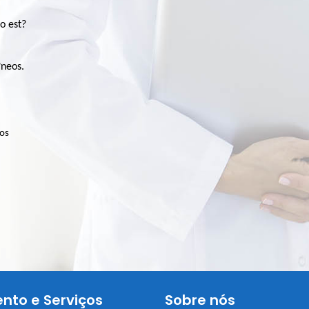
o est?
?neos.
aos
nto e Serviços
Sobre nós