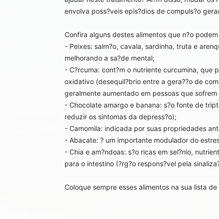
envolva poss?veis epis?dios de compuls?o gera
Confira alguns destes alimentos que n?o podem 
- Peixes: salm?o, cavala, sardinha, truta e are
melhorando a sa?de mental;
- C?rcuma: cont?m o nutriente curcumina, que po
oxidativo (desequil?brio entre a gera??o de com
geralmente aumentado em pessoas que sofrem d
- Chocolate amargo e banana: s?o fonte de trip
reduzir os sintomas da depress?o);
- Camomila: indicada por suas propriedades anti-
- Abacate: ? um importante modulador do estres
- Chia e am?ndoas: s?o ricas em sel?nio, nutri
para o intestino (?rg?o respons?vel pela sinaliz
Coloque sempre esses alimentos na sua lista de