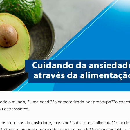
todo o mundo, ? uma condi??o caracterizada por preocupa??o exces
u estressantes.
r os sintomas da ansiedade, mas voc? sabia que a alimenta??o pode
h?bitos alimentares pode ajudar a criar uma rela??o com a comida q