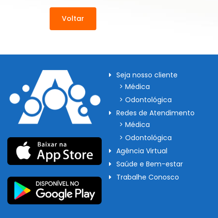
Voltar
Seja nosso cliente
> Médica
> Odontológica
Redes de Atendimento
> Médica
> Odontológica
Agência Virtual
Saúde e Bem-estar
Trabalhe Conosco