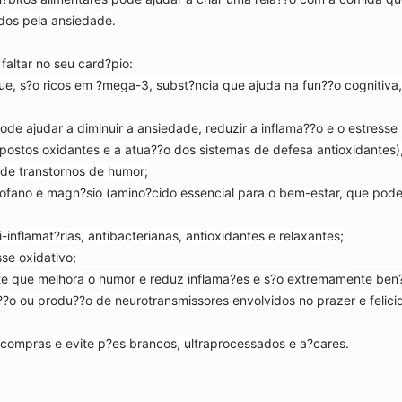
dos pela ansiedade.
faltar no seu card?pio:
nque, s?o ricos em ?mega-3, subst?ncia que ajuda na fun??o cognitiva,
de ajudar a diminuir a ansiedade, reduzir a inflama??o e o estresse
postos oxidantes e a atua??o dos sistemas de defesa antioxidantes)
e transtornos de humor;
tofano e magn?sio (amino?cido essencial para o bem-estar, que pod
inflamat?rias, antibacterianas, antioxidantes e relaxantes;
se oxidativo;
ente que melhora o humor e reduz inflama?es e s?o extremamente ben
a??o ou produ??o de neurotransmissores envolvidos no prazer e felici
 compras e evite p?es brancos, ultraprocessados e a?cares.