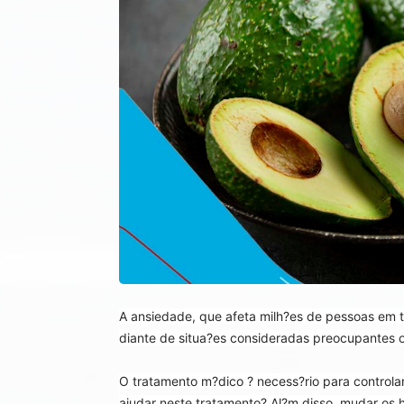
A ansiedade, que afeta milh?es de pessoas em 
diante de situa?es consideradas preocupantes o
O tratamento m?dico ? necess?rio para controla
ajudar neste tratamento? Al?m disso, mudar os 