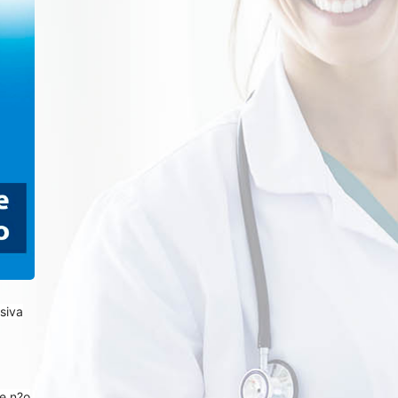
siva
ue n?o