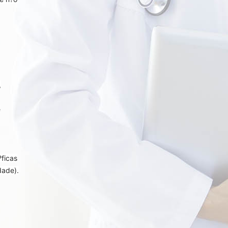
,
e
?ficas
dade).