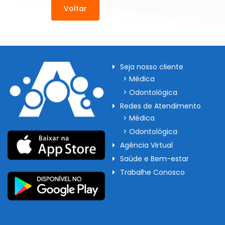
Voltar
Seja nosso cliente
> Médica
> Odontológica
Redes de Atendimento
> Médica
> Odontológica
Agência Virtual
Saúde e Bem-estar
Trabalhe Conosco