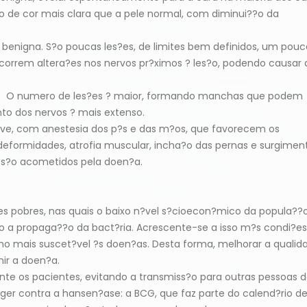
de cor mais clara que a pele normal, com diminui??o da
enigna. S?o poucas les?es, de limites bem definidos, um pouc
correm altera?es nos nervos pr?ximos ? les?o, podendo causar 
ia. O numero de les?es ? maior, formando manchas que podem
to dos nervos ? mais extenso.
ve, com anestesia dos p?s e das m?os, que favorecem os
deformidades, atrofia muscular, incha?o das pernas e surgimen
 s?o acometidos pela doen?a.
s pobres, nas quais o baixo n?vel s?cioecon?mico da popula??o
o a propaga??o da bact?ria. Acrescente-se a isso m?s condi?es
smo mais suscet?vel ?s doen?as. Desta forma, melhorar a qualid
ir a doen?a.
nte os pacientes, evitando a transmiss?o para outras pessoas 
eger contra a hansen?ase: a BCG, que faz parte do calend?rio d