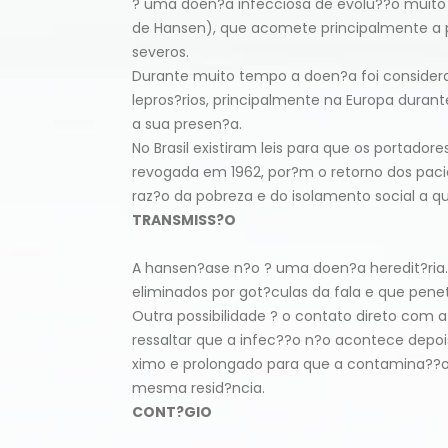
? uma doen?a infecciosa de evolu??o muito
de Hansen), que acomete principalmente a 
severos.
Durante muito tempo a doen?a foi considera
lepros?rios, principalmente na Europa duran
a sua presen?a.
No Brasil existiram leis para que os portador
revogada em 1962, por?m o retorno dos paci
raz?o da pobreza e do isolamento social a q
TRANSMISS?O
A hansen?ase n?o ? uma doen?a heredit?ria. 
eliminados por got?culas da fala e que pen
Outra possibilidade ? o contato direto com 
ressaltar que a infec??o n?o acontece depoi
ximo e prolongado para que a contamina??o
mesma resid?ncia.
CONT?GIO