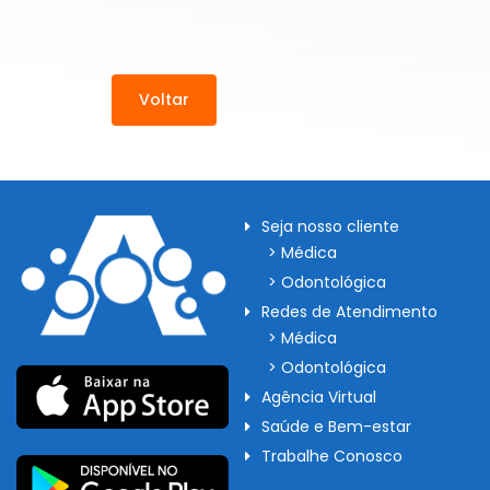
Voltar
Seja nosso cliente
> Médica
> Odontológica
Redes de Atendimento
> Médica
> Odontológica
Agência Virtual
Saúde e Bem-estar
Trabalhe Conosco