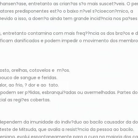
? hansen?ase, entretanto as crian?as s?o mais suscet?veis. O p
 fatores predisponentes est?o o baixo n?vel s?cioecon?mico, a
evido a isso, a doen?a ainda tem grande incid?ncia nos pa?ses
os, entretanto contamina com mais freq??ncia os dos bra?os e 
s ficam danificados e podem impedir o movimento dos membro
sto, orelhas, cotovelos e m?os.
ouco de sangue e feridas.
r, ao frio, ? dor e ao tato.
podem ser p?lidas, esbranqui?adas ou avermelhadas. Partes do
l as regi?es cobertas.
dependem da imunidade do indiv?duo ao bacilo causador da do
teste de Mitsuda, que avalia a resist?ncia da pessoa ao bacilo.
nigna, evolui espontaneamente para a cura na maioria dos ca