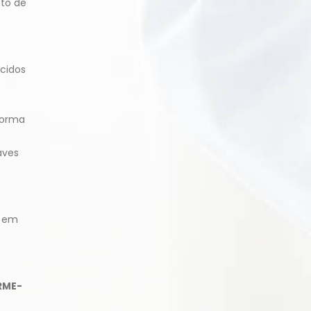
sto de
cidos
forma
aves
s em
RME-