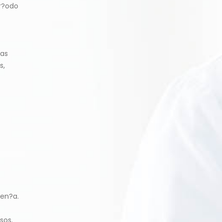
er?odo
das
s,
en?a.
sos.