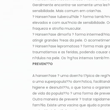
Geralmente encontra-se somente uma les?o 
sensibilidade. Mais comum em crian?as.
? Hansen?ase tubercul?ide ? forma tamb?m b
elevados e com aus?ncia de sensibilidade. O
fraqueza e atrofia muscular.
? Hansen?ase dimorfa ? forma intermedi?r
atingir grandes ?reas da pele. O acometimen
? Hansen?ase lepromatosa ? forma mais gra
traumatismos e as feridas, podendo causar 
n?dulos na pele. Os ?rg?os internos tamb?m
PREVEN??O
A hansen?ase ? uma doen?a t?pica de regi?e
a uma superpopula??o dom?stica, facilitand
higiene e desnutri??o, o que torna o organi
de vida da popula??o ? uma forma de preven
Outra maneira de prevenir ? tratar rapidame
fam?lia. Existe uma vacina que ajuda a prot