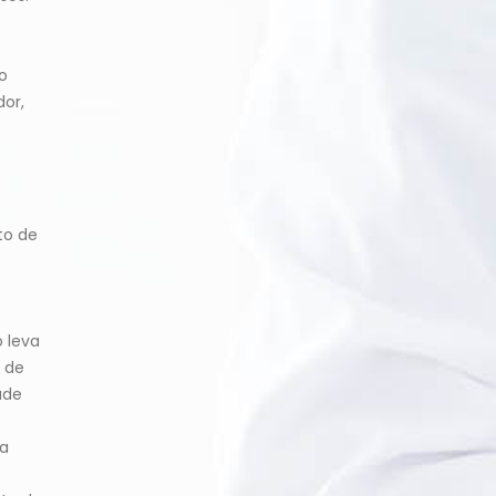
o
dor,
to de
 leva
 de
ade
da
e