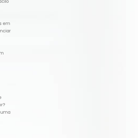
cilo
es em
nciar
em
e
pr?
m uma