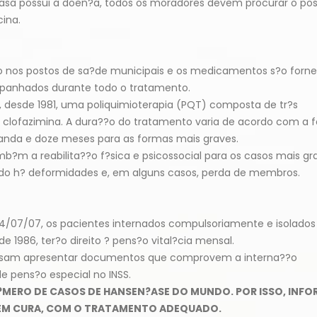
asa possui a doen?a, todos os moradores devem procurar o po
ina.
to nos postos de sa?de municipais e os medicamentos s?o forne
panhados durante todo o tratamento.
desde 1981, uma poliquimioterapia (PQT) composta de tr?s
 clofazimina. A dura??o do tratamento varia de acordo com a 
anda e doze meses para as formas mais graves.
m a reabilita??o f?sica e psicossocial para os casos mais gr
do h? deformidades e, em alguns casos, perda de membros.
24/07/07, os pacientes internados compulsoriamente e isolado
de 1986, ter?o direito ? pens?o vital?cia mensal.
ecisam apresentar documentos que comprovem a interna??o
 pens?o especial no INSS.
N?MERO DE CASOS DE HANSEN?ASE DO MUNDO. POR ISSO, INFO
 TEM CURA, COM O TRATAMENTO ADEQUADO.