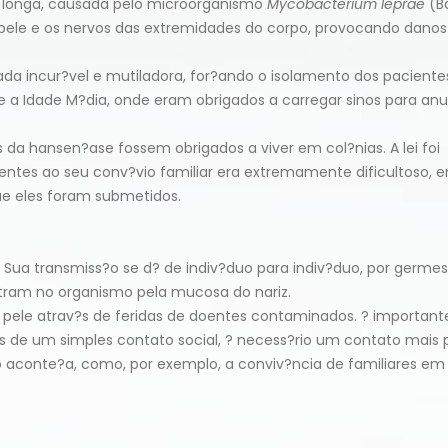
 longa, causada pelo microorganismo
Mycobacterium leprae
(Ba
pele e os nervos das extremidades do corpo, provocando danos
da incur?vel e mutiladora, for?ando o isolamento dos pacient
te a Idade M?dia, onde eram obrigados a carregar sinos para anu
es da hansen?ase fossem obrigados a viver em col?nias. A lei foi
entes ao seu conv?vio familiar era extremamente dificultoso, 
ue eles foram submetidos.
Sua transmiss?o se d? de indiv?duo para indiv?duo, por germes
etram no organismo pela mucosa do nariz.
a pele atrav?s de feridas de doentes contaminados. ? important
s de um simples contato social, ? necess?rio um contato mais 
 aconte?a, como, por exemplo, a conviv?ncia de familiares e