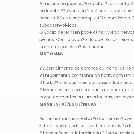
A maioria da popula??o adulta ? resistente 
de incuba??o varia de 2 a 7 anos e entre os
desnutri??o e a superpopula??o dom?stica. D
subdesenvolvidos.
O Bacilo de Hansen pode atingir v?rios nerv
pernas. Com o avan?o da doen?a, os nervo
como fechar as m?os e andar.
SINTOMAS
? Aparecimento de caro?os ou incha?os no ro
? Entupimento constante do nariz, com um p
? Redu??o ou aus?ncia da sensibilidade ao calo
? Manchas em qualquer parte do corpo, que 
corpo dormentes ou amortecidas, em especia
MANIFESTA??ES CL?NICAS
As formas de manifesta??o da hansen?ase 
Esta resposta pode ser verificada atrav?s do 
? Hansen?ase indeterminada ? forma mais be