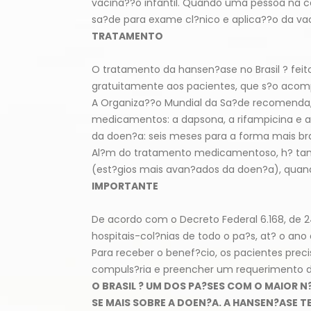
vacina??o infantil. Quando uma pessoa na c
sa?de para exame cl?nico e aplica??o da vac
TRATAMENTO
O tratamento da hansen?ase no Brasil ? fei
gratuitamente aos pacientes, que s?o acom
A Organiza??o Mundial da Sa?de recomenda, 
medicamentos: a dapsona, a rifampicina e a
da doen?a: seis meses para a forma mais br
Al?m do tratamento medicamentoso, h? tamb?
(est?gios mais avan?ados da doen?a), quan
IMPORTANTE
De acordo com o Decreto Federal 6.168, de 
hospitais-col?nias de todo o pa?s, at? o ano 
Para receber o benef?cio, os pacientes pr
compuls?ria e preencher um requerimento de
O BRASIL ? UM DOS PA?SES COM O MAIOR 
SE MAIS SOBRE A DOEN?A. A HANSEN?ASE