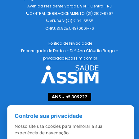
Avenida Presidente Vargas, 914 - Centro - RJ
CENTRAL DE RELACIONAMENTO:
(21) 2102-9797
VENDAS: (21) 2102-5555
CNPJ: 31.925.548/0001-76
Política de Privacidade
Encarregado de Dados - Dr.ª Ana Cláudia Braga –
privacidade@assim.com.br
Redes Sociais
Controle sua privacidade
Nosso site usa cookies para melhorar a sua
experiência de navegação.