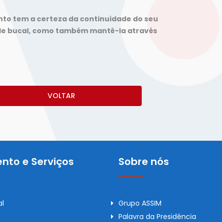
nto tem a certeza da continuidade do seu
de bucal, como também mantê-la através
VOLTAR
nto e Serviços
Sobre nós
al
Grupo ASSIM
Palavra da Presidência