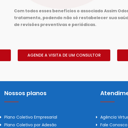
Com todos esses benefícios o associado Assim Odo
tratamento, podendo não só restabelecer sua saú
de revisões preventivas e periódicas.
AGENDE A VISITA DE UM CONSULTOR
Nossos planos
Atendime
Plano Coletivo Empresarial
Agência Virtu
Plano Coletivo por Adesão
Fale Conosco