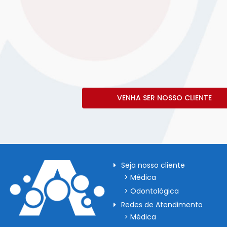
VENHA SER NOSSO CLIENTE
Seja nosso cliente
> Médica
> Odontológica
Redes de Atendimento
> Médica