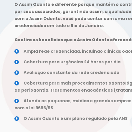
O Assim Odonto é diferente porque mantém o contro
por seus associados, garantindo assim, a qualidade
com o Assim Odonto, você pode contar com uma red
credenciados em todo o Rio de Janeiro.
Confira os benefícios que o Assim Odonto oferece à
Ampla rede credenciada, incluindo clínicas odo
Cobertura para urgências 24 horas por dia
Avaliação constante da rede credenciada
Cobertura para mais procedimentos odontológ
de periodontia, tratamentos endodônticos (tratame
Atende as pequenas, médias e grandes empres
com a lei 9656/98
O Assim Odonto é um plano regulado pela ANS