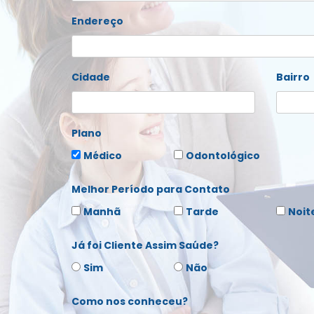
Endereço
Cidade
Bairro
Plano
Médico
Odontológico
Melhor Período para Contato
Manhã
Tarde
Noit
Já foi Cliente Assim Saúde?
Sim
Não
Como nos conheceu?