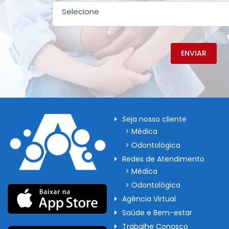
Selecione
ENVIAR
Seja nosso cliente
> Médica
> Odontológica
Redes de Atendimento
> Médica
> Odontológica
Agência Virtual
Saúde e Bem-estar
Trabalhe Conosco