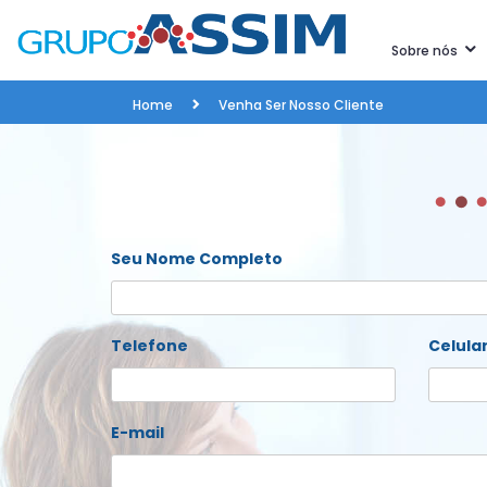
Sobre nós
Home
Venha Ser Nosso Cliente
Seu Nome Completo
Telefone
Celula
E-mail