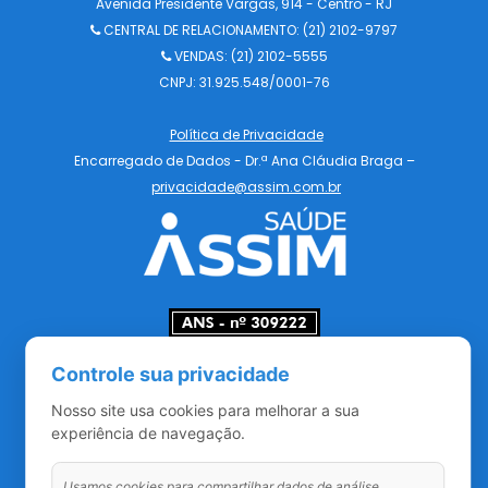
Avenida Presidente Vargas, 914 - Centro - RJ
CENTRAL DE RELACIONAMENTO:
(21) 2102-9797
VENDAS: (21) 2102-5555
CNPJ: 31.925.548/0001-76
Política de Privacidade
Encarregado de Dados - Dr.ª Ana Cláudia Braga –
privacidade@assim.com.br
Redes Sociais
Controle sua privacidade
Nosso site usa cookies para melhorar a sua
experiência de navegação.
Usamos cookies para compartilhar dados de análise,