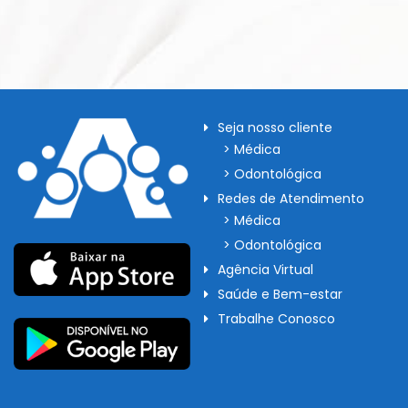
Seja nosso cliente
> Médica
> Odontológica
Redes de Atendimento
> Médica
> Odontológica
Agência Virtual
Saúde e Bem-estar
Trabalhe Conosco