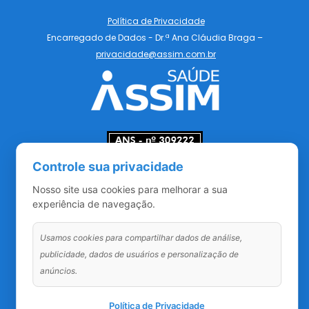
Política de Privacidade
Encarregado de Dados - Dr.ª Ana Cláudia Braga –
privacidade@assim.com.br
Controle sua privacidade
Redes Sociais
Nosso site usa cookies para melhorar a sua
experiência de navegação.
Usamos cookies para compartilhar dados de análise,
publicidade, dados de usuários e personalização de
anúncios.
1
Política de Privacidade
Contrate agora o seu plano