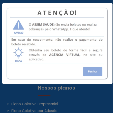
Seja nosso cliente
> Médica
> Odontológica
Redes de Atendimento
> Médica
> Odontológica
Agência Virtual
Saúde e Bem-estar
Trabalhe Conosco
Nossos planos
Plano Coletivo Empresarial
Plano Coletivo por Adesão