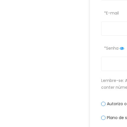
*E-mail
*Senha
Lembre-se: A
conter númer
Autorizo 
Plano de 