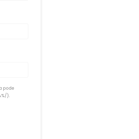
ha pode
&%/).