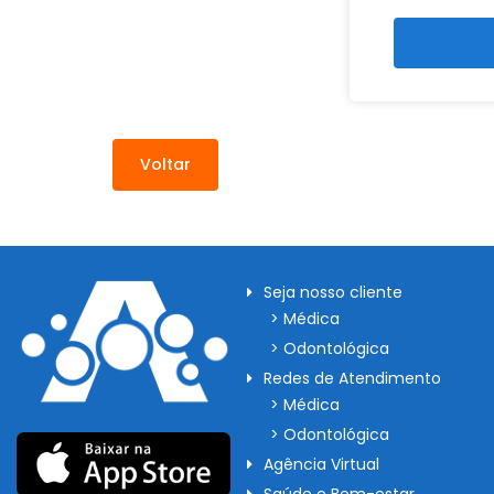
Voltar
Seja nosso cliente
> Médica
> Odontológica
Redes de Atendimento
> Médica
> Odontológica
Agência Virtual