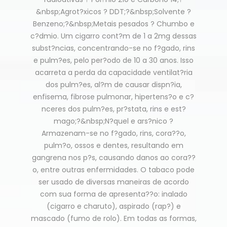
&nbsp;Agrot?xicos ? DDT;?&nbsp;Solvente ?
Benzeno;?&nbsp;Metais pesados ? Chumbo e
c?dmio. Um cigarro cont?m de 1 a 2mg dessas
subst?ncias, concentrando-se no f?gado, rins
e pulm?es, pelo per?odo de 10 a 30 anos. Isso
acarreta a perda da capacidade ventilat?ria
dos pulm?es, al?m de causar dispn?ia,
enfisema, fibrose pulmonar, hipertens?o e c?
nceres dos pulm?es, pr?stata, rins e est?
mago;?&nbsp;N?quel e ars?nico ?
Armazenam-se no f?gado, rins, cora??o,
pulm?o, ossos e dentes, resultando em
gangrena nos p?s, causando danos ao cora??
o, entre outras enfermidades. O tabaco pode
ser usado de diversas maneiras de acordo
com sua forma de apresenta??o: inalado
(cigarro e charuto), aspirado (rap?) e
mascado (fumo de rolo). Em todas as formas,