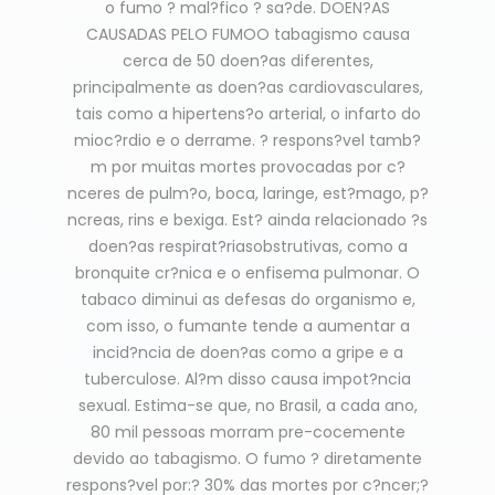
o fumo ? mal?fico ? sa?de. DOEN?AS
CAUSADAS PELO FUMOO tabagismo causa
cerca de 50 doen?as diferentes,
principalmente as doen?as cardiovasculares,
tais como a hipertens?o arterial, o infarto do
mioc?rdio e o derrame. ? respons?vel tamb?
m por muitas mortes provocadas por c?
nceres de pulm?o, boca, laringe, est?mago, p?
ncreas, rins e bexiga. Est? ainda relacionado ?s
doen?as respirat?riasobstrutivas, como a
bronquite cr?nica e o enfisema pulmonar. O
tabaco diminui as defesas do organismo e,
com isso, o fumante tende a aumentar a
incid?ncia de doen?as como a gripe e a
tuberculose. Al?m disso causa impot?ncia
sexual. Estima-se que, no Brasil, a cada ano,
80 mil pessoas morram pre-cocemente
devido ao tabagismo. O fumo ? diretamente
respons?vel por:? 30% das mortes por c?ncer;?