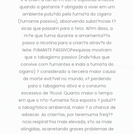
quando a gestante ? obrigada a viver em um
ambiente polu?do pela fuma?a do cigarro
(fumante passiva), absorvendo subst?ncias t?
xicas que passam para o feto. Al?m disso, a
m?e que fuma durante a amamenta??o
passa a nicotina para a crian?a atrav?s do
leite. FUMANTE PASSIVOPesquisas mostram
que o tabagismo passivo (indiv?duo que
convive com fumantes e inala a fuma?a do
cigarro) ? considerado a terceira maior causa
de morte evit?vel no mundo, s? perdendo
para o tabagismo ativo e o consumo
excessivo de ?lcool. Quanto maior o tempo
em que o n?o-fumante fica exposto ? polui??
o tabag?stica ambiental, maior ? a chance de
adoecer. As crian?as, por teremuma freq??
ncia respirat?ria mais elevada, s?o as mais
atingidas, acarretando graves problemas de