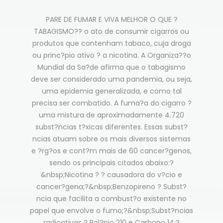
PARE DE FUMAR E VIVA MELHOR O QUE ?
TABAGISMO?? o ato de consumir cigarros ou
produtos que contenham tabaco, cuja droga
ou princ?pio ativo ? a nicotina. A Organiza??o
Mundial da Sa?de afirma que o tabagismo
deve ser considerado uma pandemia, ou seja,
uma epidemia generalizada, e como tal
precisa ser combatido. A fuma?a do cigarro ?
uma mistura de aproximadamente 4.720
subst?ncias t?xicas diferentes. Essas subst?
ncias atuam sobre os mais diversos sistemas
e ?rg?os e cont?m mais de 60 cancer?genos,
sendo os principais citados abaixo:?
&nbsp;Nicotina ? ? causadora do v?cio e
cancer?gena;?&nbsp;Benzopireno ? Subst?
ncia que facilita a combust?o existente no
papel que envolve o fumo;?&nbsp;Subst?ncias
radioativas ? Pol?nio 210 e Carbono 14;?