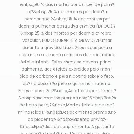
&nbsp;90 % das mortes por c?ncer de pulm?
o;?&nbsp;25 % das mortes por doen?a
coronariana;?&nbsp;85 % das mortes por
doen?a pulmonar obstrutiva cr?nica (DPOC);?
&nbsp;25 % das mortes por doen?a c?rebro-
vascular. FUMO DURANTE A GRAVIDEZFumar
durante a gravidez traz s?rios riscos para a
gestante e aumenta os riscos de mortalidade
fetal e infantil. Estes riscos se devem, princi-
palmente, aos efeitos exercidos pelo mon?
xido de carbono e pela nicotina sobre o feto,
ap?s a absor??o pelo organismo materno.
Estes riscos s?o:?&nbsp;Abortos espont?neos;?
&nbsp;Nascimentos prematuros;?&nbsp;Beb?s
de baixo peso;?&nbsp;Mortes fetais e de rec?
m-nascidos;?&nbsp;Deslocamento prematuro
da placenta;?&nbsp;Placenta pr?via;?
&nbsp;Epis?dios de sangramento. A gestante
e a crian?a tamb?m est?o expostas a riscos