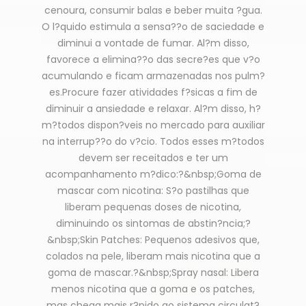
cenoura, consumir balas e beber muita ?gua.
O l?quido estimula a sensa??o de saciedade e
diminui a vontade de fumar. Al?m disso,
favorece a elimina??o das secre?es que v?o
acumulando e ficam armazenadas nos pulm?
es.Procure fazer atividades f?sicas a fim de
diminuir a ansiedade e relaxar. Al?m disso, h?
m?todos dispon?veis no mercado para auxiliar
na interrup??o do v?cio. Todos esses m?todos
devem ser receitados e ter um
acompanhamento m?dico:?&nbsp;Goma de
mascar com nicotina: S?o pastilhas que
liberam pequenas doses de nicotina,
diminuindo os sintomas de abstin?ncia;?
&nbsp;Skin Patches: Pequenos adesivos que,
colados na pele, liberam mais nicotina que a
goma de mascar.?&nbsp;Spray nasal: Libera
menos nicotina que a goma e os patches,
mas chega mais r?pido ao sistema circulat?