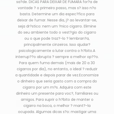
sa?de. DICAS PARA DEIXAR DE FUMARA for?a de
vontade ? o primeiro passo, mas s? isso n?o
basta. Determine um dia espec?fico para
deixar de fumar. Nesse dia, j? ao levantar-se,
seja dr?stico: nem um ?nico cigarro. Elimine
do seu ambiente todo o vest?gio do cigarro
ou o que pode traz?-lo ? lembran?a,
principalmente cinzeiros. Isso ajudar?
psicologicamente a lutar contra o h?bito.A
interrup??o abrupta ? sempre a melhor op??o.
Para quem fuma demais (mais de 20 a 30
cigarros por dia), no entanto, o ideal ? reduzir
a quantidade e depois parar de vez.Economize
o dinheiro que seria gasto com a compra do
cigarro por um m?s. Adquira com este
dinheiro um presente para voc?, familiares ou
amigos. Para suprir o h?bito de manter o
cigarro na boca, o melhor ? mant?-la
ocupada. Algumas dicas s?o: mastigar uma