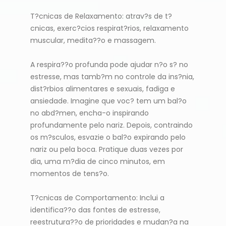
T?cnicas de Relaxamento: atrav?s de t?
cnicas, exerc?cios respirat?rios, relaxamento
muscular, medita??o e massagem.
A respira??o profunda pode ajudar n?o s? no
estresse, mas tamb?m no controle da ins?nia,
dist?rbios alimentares e sexuais, fadiga e
ansiedade. Imagine que voc? tem um bal?o
no abd?men, encha-o inspirando
profundamente pelo nariz. Depois, contraindo
os m?sculos, esvazie o bal?o expirando pelo
nariz ou pela boca. Pratique duas vezes por
dia, uma m?dia de cinco minutos, em
momentos de tens?o.
T?cnicas de Comportamento: Inclui a
identifica??o das fontes de estresse,
reestrutura??o de prioridades e mudan?a na