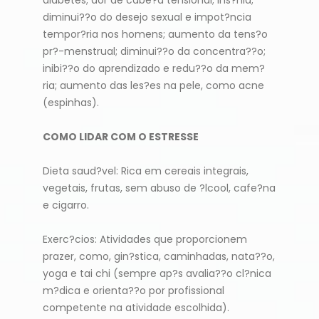
diminui??o do desejo sexual e impot?ncia
tempor?ria nos homens; aumento da tens?o
pr?-menstrual; diminui??o da concentra??o;
inibi??o do aprendizado e redu??o da mem?
ria; aumento das les?es na pele, como acne
(espinhas).
COMO LIDAR COM O ESTRESSE
Dieta saud?vel: Rica em cereais integrais,
vegetais, frutas, sem abuso de ?lcool, cafe?na
e cigarro.
Exerc?cios: Atividades que proporcionem
prazer, como, gin?stica, caminhadas, nata??o,
yoga e tai chi (sempre ap?s avalia??o cl?nica
m?dica e orienta??o por profissional
competente na atividade escolhida).