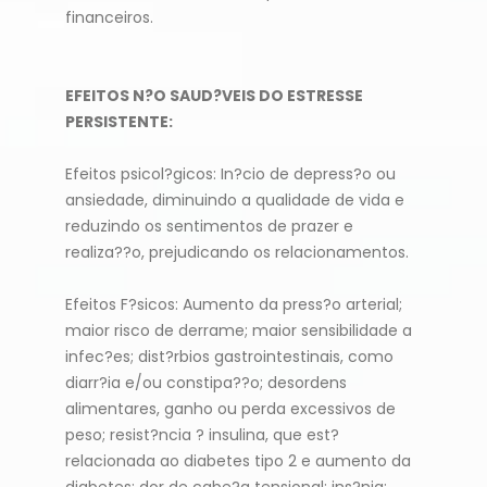
financeiros.
EFEITOS N?O SAUD?VEIS DO ESTRESSE
PERSISTENTE:
Efeitos psicol?gicos: In?cio de depress?o ou
ansiedade, diminuindo a qualidade de vida e
reduzindo os sentimentos de prazer e
realiza??o, prejudicando os relacionamentos.
Efeitos F?sicos: Aumento da press?o arterial;
maior risco de derrame; maior sensibilidade a
infec?es; dist?rbios gastrointestinais, como
diarr?ia e/ou constipa??o; desordens
alimentares, ganho ou perda excessivos de
peso; resist?ncia ? insulina, que est?
relacionada ao diabetes tipo 2 e aumento da
diabetes; dor de cabe?a tensional; ins?nia;