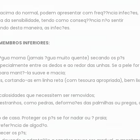
, acima do normal, podem apresentar com freq??ncia infec?es,
da da sensibilidade, tendo como conseq??ncia n?o sentir
ndo desta maneira, as infec?es.
MEMBROS INFERIORES:
 ?gua morna (jamais ?gua muito quente) secando os p?s
cialmente entre os dedos e ao redor das unhas. Se a pele for
 para mant?-la suave e macia;
 cortando-as em linha reta (com tesoura apropriada), bem lix
 calosidades que necessitem ser removidos;
s estranhos, como pedras, deforma?es das palmilhas ou pregos,
 casa. Proteger os p?s se for nadar ou ? praia;
refer?ncia de algod?o.
uecer os p?s;