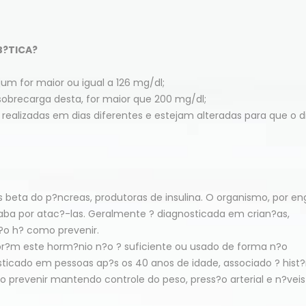
B?TICA?
um for maior ou igual a 126 mg/dl;
sobrecarga desta, for maior que 200 mg/dl;
 realizadas em dias diferentes e estejam alteradas para que o 
s beta do p?ncreas, produtoras de insulina. O organismo, por en
aba por atac?-las. Geralmente ? diagnosticada em crian?as,
n?o h? como prevenir.
por?m este horm?nio n?o ? suficiente ou usado de forma n?o
sticado em pessoas ap?s os 40 anos de idade, associado ? hist?
o prevenir mantendo controle do peso, press?o arterial e n?veis