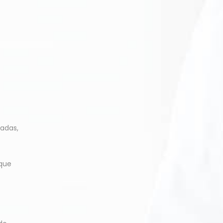
adas,
 que