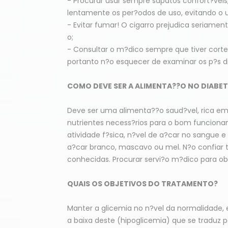
- Procurar usar sempre sapatos confort?vei
lentamente os per?odos de uso, evitando o u
- Evitar fumar! O cigarro prejudica seriam
o;
- Consultar o m?dico sempre que tiver corte
portanto n?o esquecer de examinar os p?s di
COMO DEVE SER A ALIMENTA??O NO DIABET
Deve ser uma alimenta??o saud?vel, rica e
nutrientes necess?rios para o bom funcion
atividade f?sica, n?vel de a?car no sangue e
a?car branco, mascavo ou mel. N?o confiar to
conhecidas. Procurar servi?o m?dico para obt
QUAIS OS OBJETIVOS DO TRATAMENTO?
Manter a glicemia no n?vel da normalidade,
a baixa deste (hipoglicemia) que se traduz 