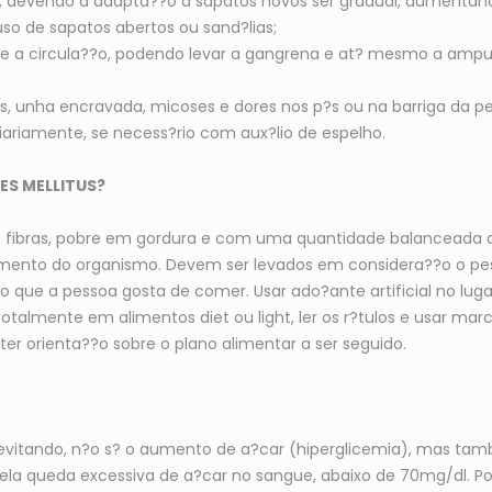
s, devendo a adapta??o a sapatos novos ser gradual, aumentan
so de sapatos abertos ou sand?lias;
ente a circula??o, podendo levar a gangrena e at? mesmo a amp
s, unha encravada, micoses e dores nos p?s ou na barriga da pe
ariamente, se necess?rio com aux?lio de espelho.
ES MELLITUS?
m fibras, pobre em gordura e com uma quantidade balanceada 
amento do organismo. Devem ser levados em considera??o o pe
 o que a pessoa gosta de comer. Usar ado?ante artificial no luga
talmente em alimentos diet ou light, ler os r?tulos e usar mar
er orienta??o sobre o plano alimentar a ser seguido.
 evitando, n?o s? o aumento de a?car (hiperglicemia), mas ta
pela queda excessiva de a?car no sangue, abaixo de 70mg/dl. P