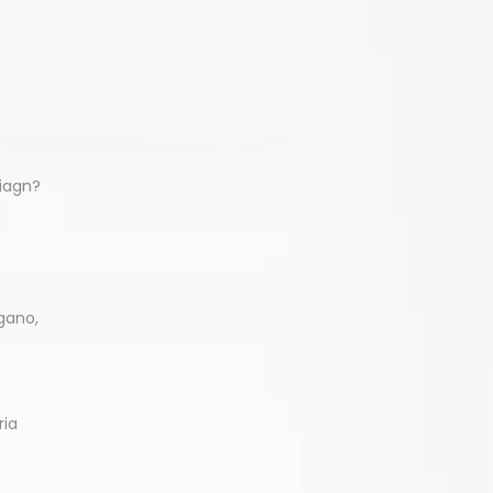
diagn?
gano,
ria