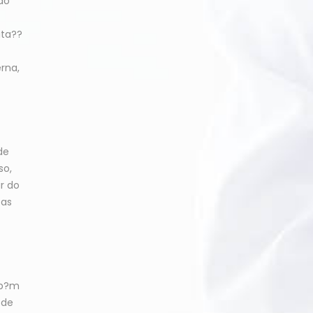
do
uta??
rna,
de
so,
r do
cas
mb?m
ode