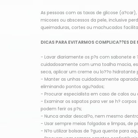
As pessoas com as taxas de glicose (a?car)
micoses ou abscessos da pele, inclusive per
queimaduras, cortes ou machucados facilita
DICAS PARA EVITARMOS COMPLICA??ES DE 
- Lavar diariamente os p?s com sabonete e
cuidadosamente com uma toalha macia, espe
seca, aplicar um creme ou lo??o hidratante
- Manter as unhas cuidadosamente aparadas,
eliminando pontos agu?ados;
- Procurar especialista em caso de calos ou
- Examinar os sapatos para ver se h? corpo
podem ferir os p?s;
- Nunca andar descal?o, nem mesmo dentro de
- Usar sempre meias folgadas e limpas, de p
- N?o utilizar bolsas de ?gua quente para aq