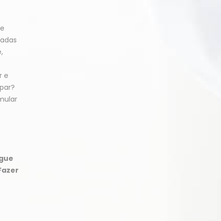
 e
tadas
,
r e
apar?
imular
ngue
Fazer