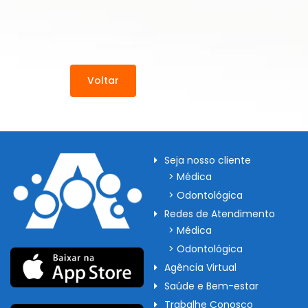
Voltar
Seja nosso cliente
> Médica
> Odontológica
Redes de Atendimento
> Médica
> Odontológica
Agência Virtual
Saúde e Bem-estar
Trabalhe Conosco