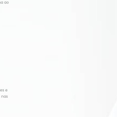
na ao
es e
a nas