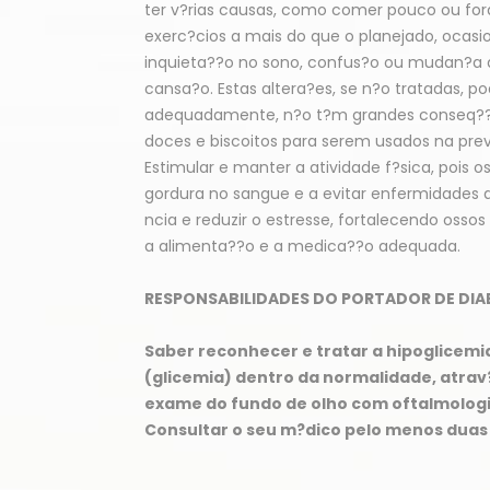
ter v?rias causas, como comer pouco ou fo
exerc?cios a mais do que o planejado, ocasion
inquieta??o no sono, confus?o ou mudan?a 
cansa?o. Estas altera?es, se n?o tratadas, 
adequadamente, n?o t?m grandes conseq??nci
doces e biscoitos para serem usados na prev
Estimular e manter a atividade f?sica, pois o
gordura no sangue e a evitar enfermidades d
ncia e reduzir o estresse, fortalecendo ossos
a alimenta??o e a medica??o adequada.
RESPONSABILIDADES DO PORTADOR DE DIAB
Saber reconhecer e tratar a hipoglicemi
(glicemia) dentro da normalidade, atrav
exame do fundo de olho com oftalmologis
Consultar o seu m?dico pelo menos duas