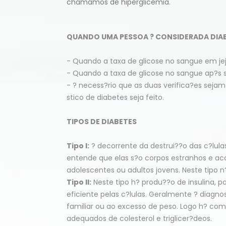
chamamos de hiperglicemia.
QUANDO UMA PESSOA ? CONSIDERADA DIA
- Quando a taxa de glicose no sangue em jej
- Quando a taxa de glicose no sangue ap?s 
- ? necess?rio que as duas verifica?es sejam
stico de diabetes seja feito.
TIPOS DE DIABETES
Tipo I:
? decorrente da destrui??o das c?lula
entende que elas s?o corpos estranhos e ac
adolescentes ou adultos jovens. Neste tipo 
Tipo II:
Neste tipo h? produ??o de insulina, 
eficiente pelas c?lulas. Geralmente ? diagno
familiar ou ao excesso de peso. Logo h? com
adequados de colesterol e triglicer?deos.