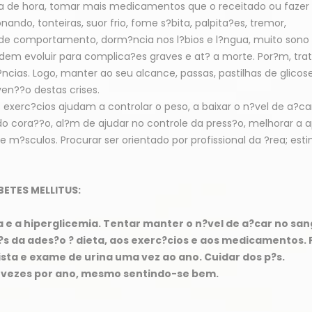
ra de hora, tomar mais medicamentos que o receitado ou fazer
ando, tonteiras, suor frio, fome s?bita, palpita?es, tremor,
de comportamento, dorm?ncia nos l?bios e l?ngua, muito sono
podem evoluir para complica?es graves e at? a morte. Por?m, tra
as. Logo, manter ao seu alcance, passas, pastilhas de glicose
en??o destas crises.
s exerc?cios ajudam a controlar o peso, a baixar o n?vel de a?ca
o cora??o, al?m de ajudar no controle da press?o, melhorar a 
 e m?sculos. Procurar ser orientado por profissional da ?rea; est
ETES MELLITUS:
a e a hiperglicemia. Tentar manter o n?vel de a?car no sa
?s da ades?o ? dieta, aos exerc?cios e aos medicamentos. 
ta e exame de urina uma vez ao ano. Cuidar dos p?s.
 vezes por ano, mesmo sentindo-se bem.