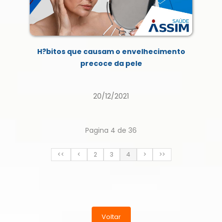
H?bitos que causam o envelhecimento
precoce da pele
20/12/2021
Pagina 4 de 36
<<
<
2
3
4
>
>>
Voltar