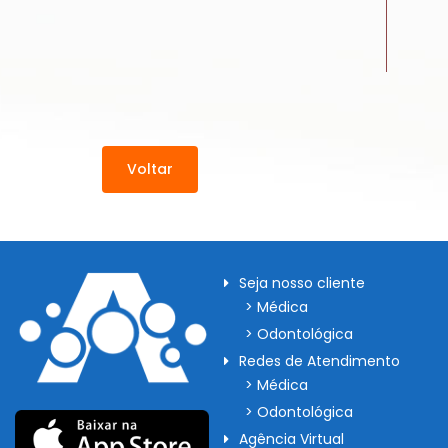
Voltar
Seja nosso cliente
> Médica
> Odontológica
Redes de Atendimento
> Médica
> Odontológica
Agência Virtual