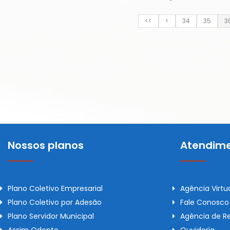
<<
<
34
35
3
Nossos planos
Atendime
Plano Coletivo Empresarial
Agência Virtu
Plano Coletivo por Adesão
Fale Conosco
Plano Servidor Municipal
Agência de R