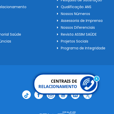
Pesquisa de Satisfação
Relacionamento
Qualificação ANS
Nossos Números
Assessoria de Imprensa
Nossos Diferenciais
orial Saúde
Revista ASSIM SAÚDE
úncias
Projetos Sociais
Programa de Integridade
Redes Sociais
X
CENTRAIS DE
RELACIONAMENTO