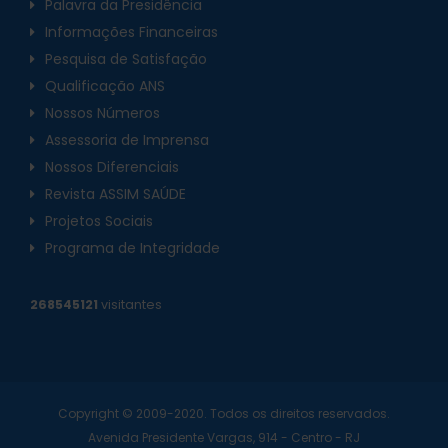
Palavra da Presidência
Informações Financeiras
Pesquisa de Satisfação
Qualificação ANS
Nossos Números
Assessoria de Imprensa
Nossos Diferenciais
Revista ASSIM SAÚDE
Projetos Sociais
Programa de Integridade
268545121
visitantes
Copyright © 2009-2020. Todos os direitos reservados.
Avenida Presidente Vargas, 914 - Centro - RJ