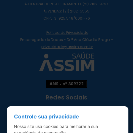
CENTRAL DE RELACIONAMENTO:
(21) 2102-9797
VENDAS: (21) 2102-5555
CNPJ: 31.925.548/0001-76
Política de Privacidade
Encarregado de Dados - Dr.ª Ana Cláudia Braga –
privacidade@assim.com.br
Redes Sociais
Controle sua privacidade
Nosso site usa cookies para melhorar a sua
experiência de navegação.